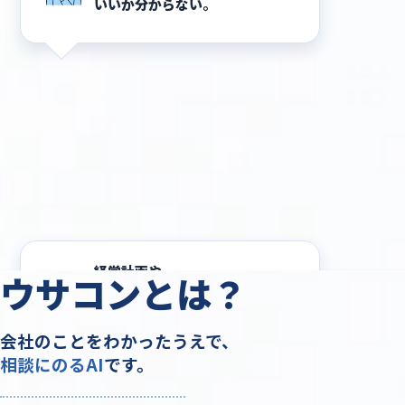
いいか分からない。
経営計画や
ウサコンとは？
じっくり作る
余裕がない
。
相談にのるAI
です。