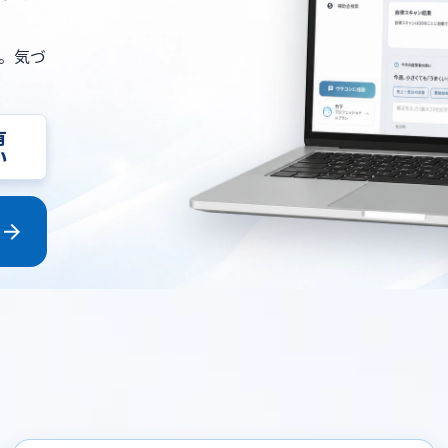
。気づ
有
い