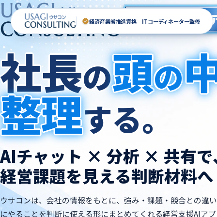
経営支援AI
経済産業省推進資格 ITコーディネーター監修
社長
頭
の
の
整理
する。
AIチャット × 分析 × 共有で
経営課題を見える判断材料へ
ウサコンは、会社の情報をもとに、強み・課題・競合との違い
にやることを判断に使える形にまとめてくれる経営支援AIアプ