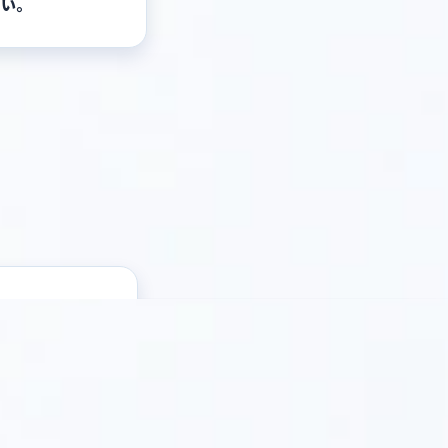
ない。
いる。
。