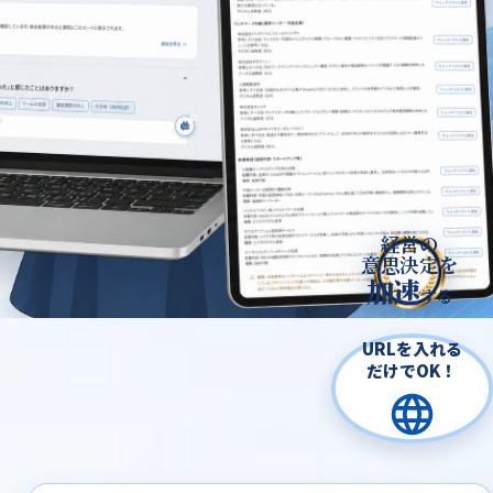
経営の
意思決定を
加速
する
URLを入れる
だけでOK！