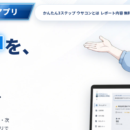
アプリ
かんたん3ステップ
ウサコンとは
レポート内容
無
中
を、
、
・次
リで